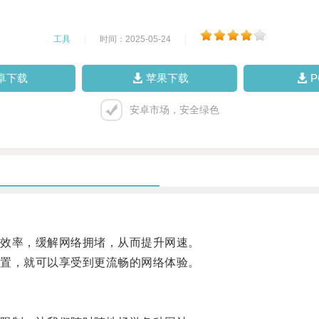
工具
|
时间：2025-05-24
|
卓下载
苹果下载
安卓市场，安全绿色
效率，缓解网络拥堵，从而提升网速。
置，就可以享受到更流畅的网络体验。