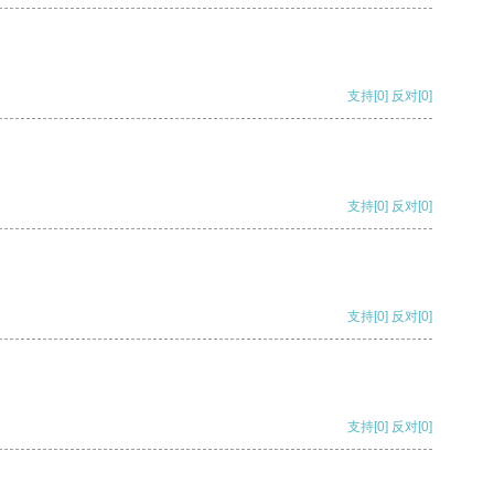
支持
[0]
反对
[0]
支持
[0]
反对
[0]
支持
[0]
反对
[0]
支持
[0]
反对
[0]