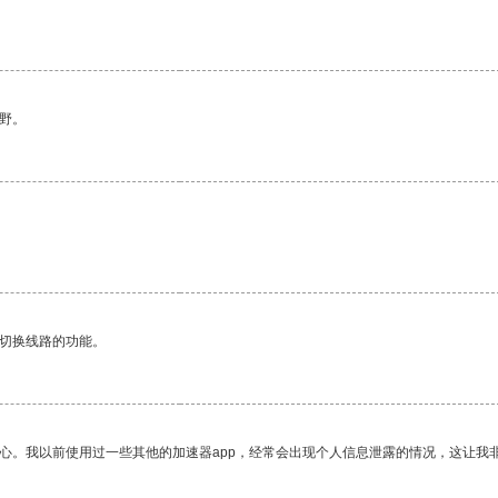
野。
。
动切换线路的功能。
放心。我以前使用过一些其他的加速器app，经常会出现个人信息泄露的情况，这让我