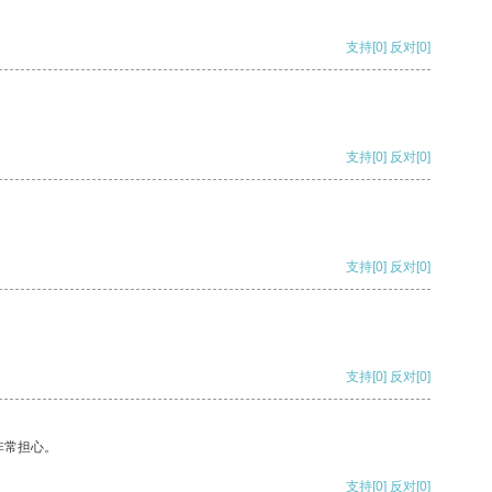
支持
[0]
反对
[0]
支持
[0]
反对
[0]
支持
[0]
反对
[0]
支持
[0]
反对
[0]
非常担心。
支持
[0]
反对
[0]