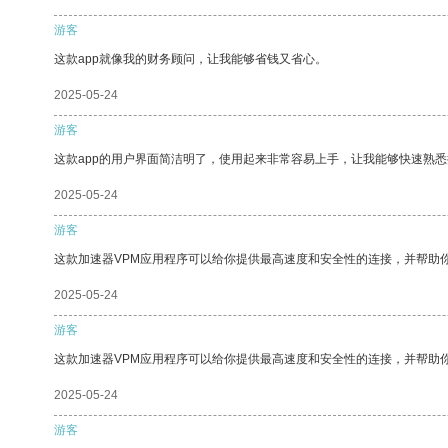
游客
这款app就像我的财务顾问，让我能够省钱又省心。
2025-05-24
游客
这款app的用户界面简洁明了，使用起来非常容易上手，让我能够快速熟
2025-05-24
游客
这款加速器VPM应用程序可以给你提供最高速度和安全性的连接，并帮助
2025-05-24
游客
这款加速器VPM应用程序可以给你提供最高速度和安全性的连接，并帮助
2025-05-24
游客