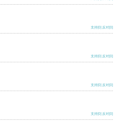
支持
[0]
反对
[0]
支持
[0]
反对
[0]
支持
[0]
反对
[0]
支持
[0]
反对
[0]