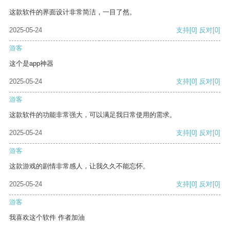
这款软件的界面设计非常简洁，一目了然。
2025-05-24
支持
[0]
反对
[0]
游客
这个是app神器
2025-05-24
支持
[0]
反对
[0]
游客
这款软件的功能非常强大，可以满足我日常使用的需求。
2025-05-24
支持
[0]
反对
[0]
游客
这款游戏的剧情非常感人，让我久久不能忘怀。
2025-05-24
支持
[0]
反对
[0]
游客
我喜欢这个软件 作者加油