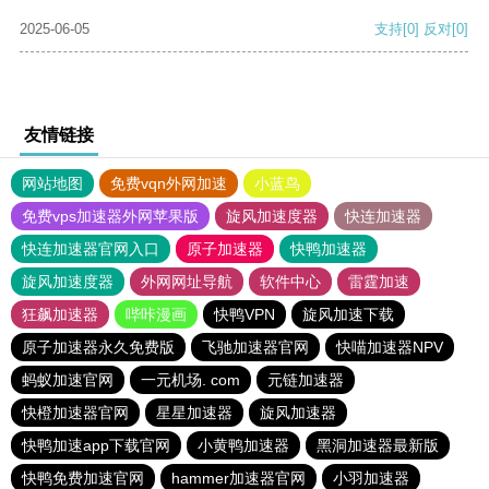
2025-06-05
支持
[0]
反对
[0]
友情链接
网站地图
免费vqn外网加速
小蓝鸟
免费vps加速器外网苹果版
旋风加速度器
快连加速器
快连加速器官网入口
原子加速器
快鸭加速器
旋风加速度器
外网网址导航
软件中心
雷霆加速
狂飙加速器
哔咔漫画
快鸭VPN
旋风加速下载
原子加速器永久免费版
飞驰加速器官网
快喵加速器NPV
蚂蚁加速官网
一元机场. com
元链加速器
快橙加速器官网
星星加速器
旋风加速器
快鸭加速app下载官网
小黄鸭加速器
黑洞加速器最新版
快鸭免费加速官网
hammer加速器官网
小羽加速器