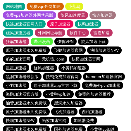
网站地图
免费vqn外网加速
小蓝鸟
免费vps加速器外网苹果版
旋风加速度器
快连加速器
快连加速器官网入口
原子加速器
快鸭加速器
旋风加速度器
外网网址导航
软件中心
雷霆加速
狂飙加速器
哔咔漫画
快鸭VPN
旋风加速下载
原子加速器永久免费版
飞驰加速器官网
快喵加速器NPV
蚂蚁加速官网
一元机场. com
快橙加速器官网
星星加速器
旋风加速器
小黄鸭加速器
黑洞加速器最新版
快鸭免费加速官网
hammer加速器官网
小羽加速器
原子加速器app官方下载
免费海外pvn加速器
海鸥加速器官方版
小黄鸭vp加速
免费的加速器推荐
油管加速器永久免费版
黑洞永久加速器
原子加速器永久免费版
飞机加速器
西柚加速器
快喵加速器NPV
蚂蚁加速官网
加速器免费
原子加速器永久免费版
国外加速器免费
小黄鸭vp加速