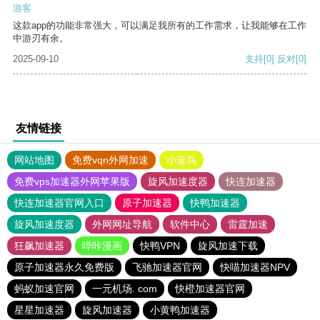
游客
这款app的功能非常强大，可以满足我所有的工作需求，让我能够在工作
中游刃有余。
2025-09-10
支持
[0]
反对
[0]
友情链接
网站地图
免费vqn外网加速
小蓝鸟
免费vps加速器外网苹果版
旋风加速度器
快连加速器
快连加速器官网入口
原子加速器
快鸭加速器
旋风加速度器
外网网址导航
软件中心
雷霆加速
狂飙加速器
哔咔漫画
快鸭VPN
旋风加速下载
原子加速器永久免费版
飞驰加速器官网
快喵加速器NPV
蚂蚁加速官网
一元机场. com
快橙加速器官网
星星加速器
旋风加速器
小黄鸭加速器