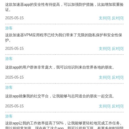
这款加速器app的安全性有待提高，可以加强防护措施，比如增加双重验
证。
2025-05-15
支持
[0]
反对
[0]
游客
这款加速器VPM应用程序已经为我们带来了无限的隐私保护和安全性保
护。
2025-05-15
支持
[0]
反对
[0]
游客
这款app的用户群体非常庞大，我可以结识到来自世界各地的朋友。
2025-05-15
支持
[0]
反对
[0]
游客
这款app就像我的社交平台，让我能够与志同道合的朋友一起交流。
2025-05-15
支持
[0]
反对
[0]
游客
这款app让我的工作效率提高了50%，让我能够更轻松地完成工作任务。
我以前经常加班，现在有了这个app，我可以提前下班，有更多的时间陪