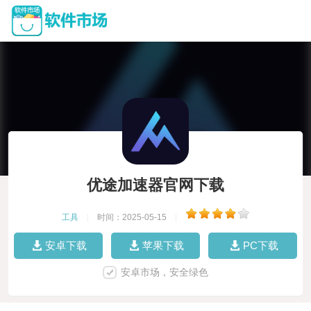
优途加速器官网下载
工具
|
时间：2025-05-15
|
安卓下载
苹果下载
PC下载
安卓市场，安全绿色