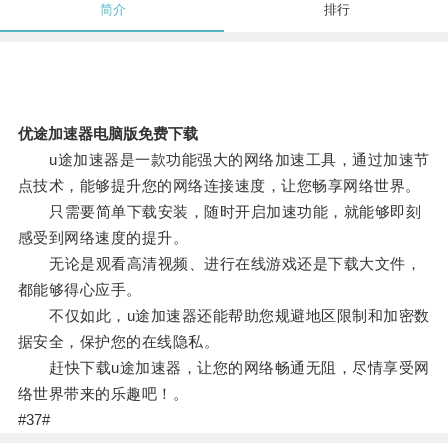
简介
排行
优途加速器电脑版免费下载
u途加速器是一款功能强大的网络加速工具，通过加速节
点技术，能够提升您的网络连接速度，让您畅享网络世界。
只需要简单下载安装，随时开启加速功能，就能够即刻
感受到网络速度的提升。
无论是观看高清视频、进行在线游戏还是下载大文件，
都能够得心应手。
不仅如此，u途加速器还能帮助您规避地区限制和加密数
据安全，保护您的在线隐私。
赶快下载u途加速器，让您的网络畅通无阻，尽情享受网
络世界带来的乐趣吧！。
#37#