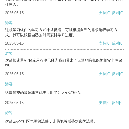
伴家人。
2025-05-15
支持
[0]
反对
[0]
游客
这款学习软件的学习方式非常灵活，可以根据自己的需求选择学习方
式。我可以根据自己的时间安排学习进度。
2025-05-15
支持
[0]
反对
[0]
游客
这款加速器VPM应用程序已经为我们带来了无限的隐私保护和安全性保
护。
2025-05-15
支持
[0]
反对
[0]
游客
这款游戏的音乐非常优美，听了让人心旷神怡。
2025-05-15
支持
[0]
反对
[0]
游客
这款app的社区氛围很温馨，让我能够感受到家的温暖。